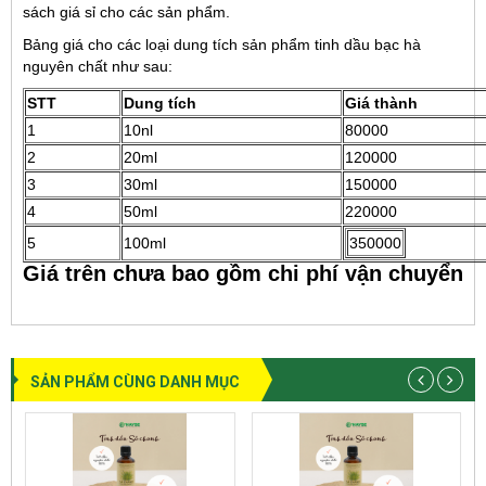
sách giá sỉ cho các sản phẩm.
Bảng giá cho các loại dung tích sản phẩm tinh dầu bạc hà
nguyên chất như sau:
STT
Dung tích
Giá thành
1
10nl
80000
2
20ml
120000
3
30ml
150000
4
50ml
220000
5
100ml
350000
Giá trên chưa bao gồm chi phí vận chuyển
SẢN PHẨM CÙNG DANH MỤC