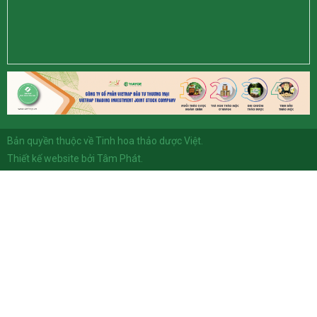
Bản quyền thuộc về Tinh hoa thảo dược Việt.
Thiết kế website bởi
Tâm Phát
.