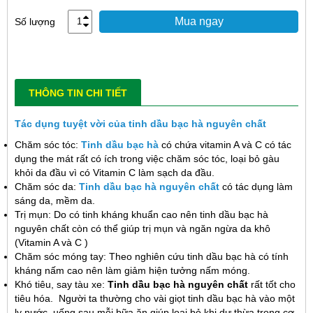
Mua ngay
Số lượng
THÔNG TIN CHI TIẾT
Tác dụng tuyệt vời của tinh dầu bạc hà nguyên chất
Chăm sóc tóc:
Tinh dầu bạc hà
có chứa vitamin A và C có tác
dụng the mát rất có ích trong việc chăm sóc tóc, loại bỏ gàu
khỏi da đầu vì có Vitamin C làm sạch da đầu.
Chăm sóc da:
Tinh dầu bạc hà nguyên chất
có tác dụng làm
sáng da, mềm da.
Trị mụn: Do có tinh kháng khuẩn cao nên tinh dầu bạc hà
nguyên chất còn có thể giúp trị mụn và ngăn ngừa da khô
(Vitamin A và C )
Chăm sóc móng tay: Theo nghiên cứu tinh dầu bạc hà có tính
kháng nấm cao nên làm giảm hiện tưởng nấm móng.
Khó tiêu, say tàu xe:
Tinh dầu bạc hà nguyên chất
rất tốt cho
tiêu hóa. Người ta thường cho vài giọt tinh dầu bạc hà vào một
ly nước, uống sau mỗi bữa ăn giúp loại bỏ khi dư thừa trong cơ