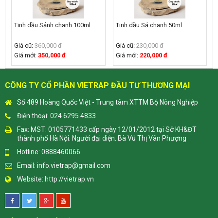
Tinh dầu Sảnh chanh 100ml
Tinh dầu Sả chanh 50ml
Giá cũ:
360,000 đ
Giá cũ:
230,000 đ
Giá mới:
350,000 đ
Giá mới:
220,000 đ
CÔNG TY CỔ PHẦN VIETRAP ĐẦU TƯ THƯƠNG MẠI
Số 489 Hoàng Quốc Việt - Trung tâm XTTM Bộ Nông Nghiệp
Điện thoại: 024.6295.4833
Fax: MST: 0105771433 cấp ngày 12/01/2012 tại Sở KH&ĐT
thành phố Hà Nội. Người đại diện: Bà Vũ Thị Vân Phượng
Hotline: 0888460066
Email:
info.vietrap@gmail.com
Website:
http://vietrap.vn