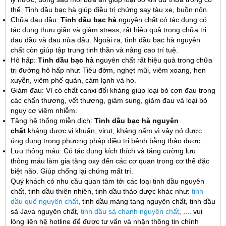
thể. Tinh dầu bạc hà giúp điều trị chứng say tàu xe, buồn nôn.
Chữa đau đầu:
Tinh dầu bạc hà
nguyên chất có tác dụng có
tác dụng thưu giãn và giảm stress, rất hiệu quả trong chữa trị
đau đầu và đau nửa đầu. Ngoài ra, tình dầu bạc hà nguyên
chất còn giúp tập trung tinh thần và nâng cao trí tuệ.
Hô hấp:
Tinh dầu bạc hà
nguyên chất rất hiệu quả trong chữa
trị đường hô hấp như: Tiêu đờm, nghẹt mũi, viêm xoang, hen
xuyễn, viêm phế quản, cảm lạnh và ho.
Giảm đau: Vì có chất canxi đối kháng giúp loại bỏ cơn đau trong
các chấn thương, vết thương, giảm sung, giảm đau và loại bỏ
nguy cơ viêm nhiễm.
Tăng hệ thống miễn dịch:
Tinh dầu bạc hà nguyên
chất
kháng được vi khuẩn, virut, kháng nấm vì vậy nó được
ứng dụng trong phương pháp điều trị bệnh bằng thảo dược.
Lưu thông máu: Có tác dụng kích thích và tăng cường lưu
thông máu làm gia tăng oxy đến các cơ quan trong cơ thể đặc
biệt não. Giúp chống lại chứng mất trí.
Quý khách có nhu cầu quan tâm tới các loại tinh dầu nguyên
chất, tinh dầu thiên nhiên, tinh dầu thảo dược khác như:
tinh
dầu quế nguyên chất
, tinh dầu màng tang nguyên chất, tinh dầu
sả Java nguyên chất,
tinh dầu sả chanh nguyên chất
, .... vui
lòng liên hệ hotline để được tư vấn và nhận thông tin chính